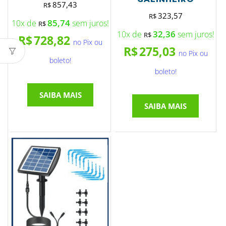
857,43
R$
323,57
R$
85,74
10x de
sem juros!
R$
32,36
10x de
sem juros!
R$
R$
728,82
no Pix ou
R$
275,03
no Pix ou
boleto!
boleto!
SAIBA MAIS
SAIBA MAIS