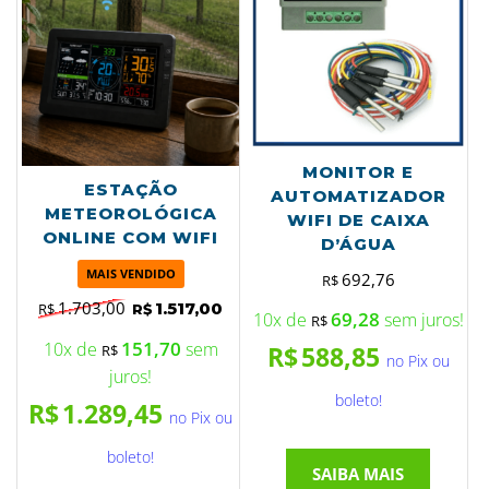
MONITOR E
ESTAÇÃO
AUTOMATIZADOR
METEOROLÓGICA
WIFI DE CAIXA
ONLINE COM WIFI
D’ÁGUA
MAIS VENDIDO
692,76
R$
1.703,00
1.517,00
R$
R$
69,28
10x de
sem juros!
R$
151,70
10x de
sem
R$
588,85
R$
no Pix ou
juros!
boleto!
R$
1.289,45
no Pix ou
boleto!
SAIBA MAIS