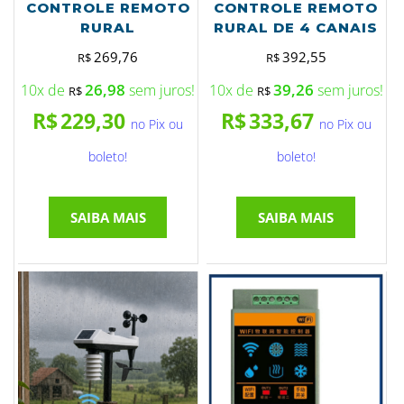
CONTROLE REMOTO
CONTROLE REMOTO
RURAL
RURAL DE 4 CANAIS
269,76
392,55
R$
R$
26,98
39,26
10x de
sem juros!
10x de
sem juros!
R$
R$
R$
229,30
R$
333,67
no Pix ou
no Pix ou
boleto!
boleto!
SAIBA MAIS
SAIBA MAIS