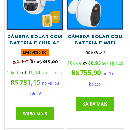
CÂMERA SOLAR COM
CÂMERA SOLAR COM
BATERIA E CHIP 4G
BATERIA E WIFI
889,29
R$
MAIS VENDIDO
1.099,00
919,00
R$
R$
88,93
10x de
sem juros!
R$
R$
755,90
91,90
10x de
sem juros!
R$
no Pix ou
R$
781,15
no Pix ou
boleto!
boleto!
SAIBA MAIS
SAIBA MAIS