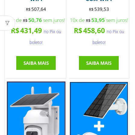
507,64
539,53
R$
R$
50,76
53,95
10x de
sem juros!
10x de
sem juros!
R$
R$
R$
431,49
R$
458,60
no Pix ou
no Pix ou
boleto!
boleto!
SAIBA MAIS
SAIBA MAIS