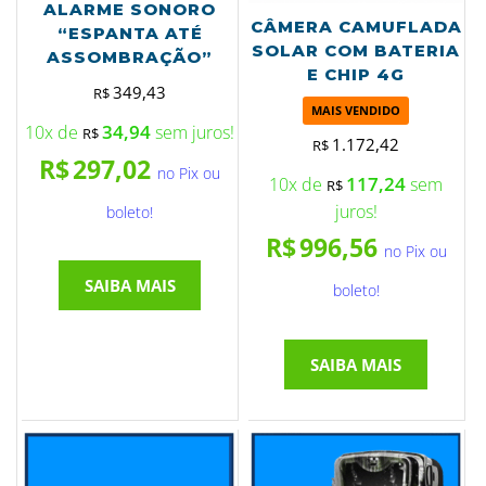
ALARME SONORO
CÂMERA CAMUFLADA
“ESPANTA ATÉ
SOLAR COM BATERIA
ASSOMBRAÇÃO”
E CHIP 4G
349,43
R$
MAIS VENDIDO
34,94
10x de
sem juros!
R$
1.172,42
R$
R$
297,02
no Pix ou
117,24
10x de
sem
R$
juros!
boleto!
R$
996,56
no Pix ou
SAIBA MAIS
boleto!
SAIBA MAIS