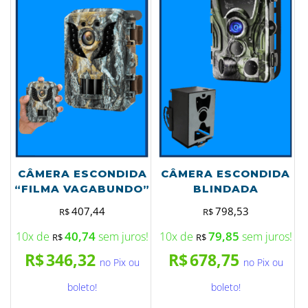
CÂMERA ESCONDIDA
CÂMERA ESCONDIDA
“FILMA VAGABUNDO”
BLINDADA
407,44
798,53
R$
R$
40,74
79,85
10x de
sem juros!
10x de
sem juros!
R$
R$
R$
346,32
R$
678,75
no Pix ou
no Pix ou
boleto!
boleto!